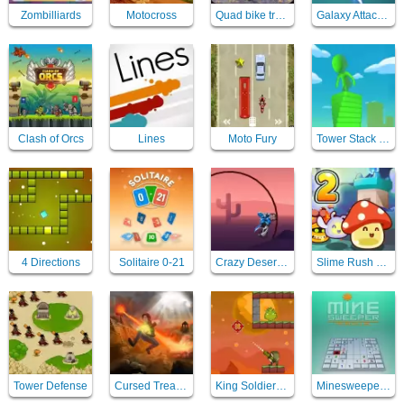
Zombilliards
Motocross
Quad bike traffic racing mania
Galaxy Attack Virus Shooter
Clash of Orcs
Lines
Moto Fury
Tower Stack Slip
4 Directions
Solitaire 0-21
Crazy Desert Moto
Slime Rush TD 2
Tower Defense
Cursed Treasure
King Soldiers 2
Minesweeper Mania