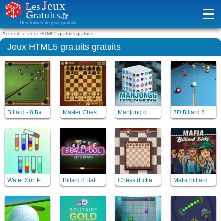
Des tonnes de jeux gratuits
Accueil
Jeux HTML5 gratuits gratuits
Jeux HTML5 gratuits gratuits
Billard - 8 Ball Billiards Classic
Master Chess (Echec)
Mahjong dimensions 3D
3D Billard 8 ball pool
Water Sort Puzzle
Billard 8 Ball pool with friends
Chess (Echecs)
Mafia billiard tricks - billard