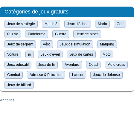
Catégories de jeux gratuits
Jeux de stratégie
Match 3
Jeux d'échec
Mario
Golf
Puzzle
Plateforme
Guerre
Jeux de blocs
Jeux de serpent
Vélo
Jeux de simulation
Mahjong
Voiture
io
Jeux d'éveil
Jeux de cartes
Moto
Jeux éducatif
Jeux de tir
Aventure
Quad
Moto cross
Combat
Adresse & Précision
Lancer
Jeux de défense
Jeux de billard