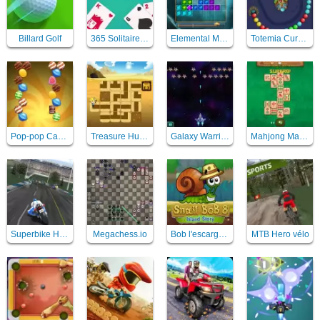
Billard Golf
365 Solitaire Gold
Elemental Magic Puzzle
Totemia Cursed Marbles
Pop-pop Candies
Treasure Hunt Neon
Galaxy Warriors
Mahjong Master 2
Superbike Hero
Megachess.io
Bob l'escargot 8
MTB Hero vélo