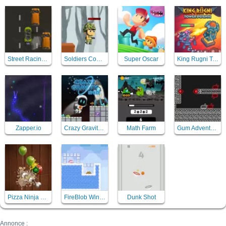
Street Racing Mania
Soldiers Combat
Super Oscar
King Rugni Tower Defense
Zapper.io
Crazy Gravity Space
Math Farm
Gum Adventures
Pizza Ninja Mania
FireBlob Winter
Dunk Shot