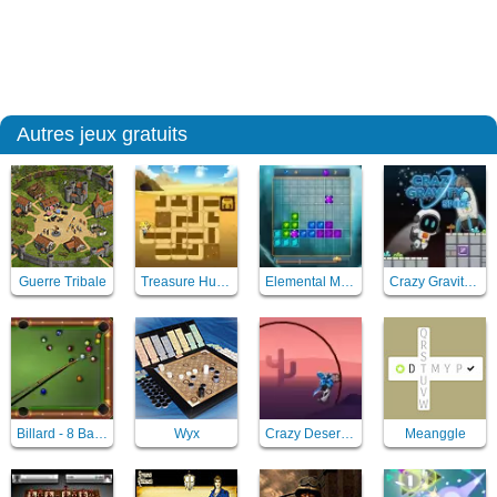
Autres jeux gratuits
Guerre Tribale
Treasure Hunt Neon
Elemental Magic Puzzle
Crazy Gravity Space
Billard - 8 Ball Billiards Classic
Wyx
Crazy Desert Moto
Meanggle