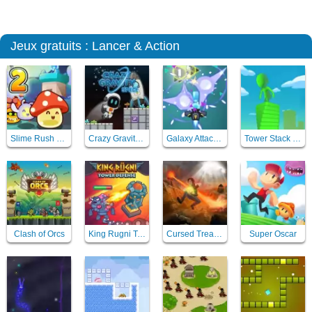
Jeux gratuits : Lancer & Action
Slime Rush TD 2
Crazy Gravity Space
Galaxy Attack Virus Shooter
Tower Stack Slip
Clash of Orcs
King Rugni Tower Defense
Cursed Treasure
Super Oscar