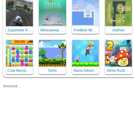
Superbike Hero
Minesweeper Mania
FireBlob Winter
Alidhan
Cute Monster Bond
Sonic
Mario Adventure 2
Slime Rush TD 2