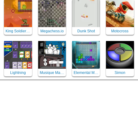
King Soldiers 2
Megachess.io
Dunk Shot
Motocross
Lightning
Musique Maestro
Elemental Magic Puzzle
Simon