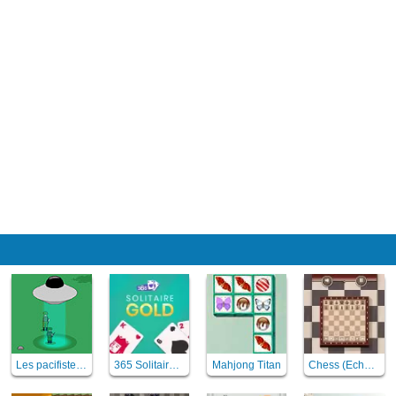
Les pacifistes de l'espace
365 Solitaire Gold
Mahjong Titan
Chess (Echecs)