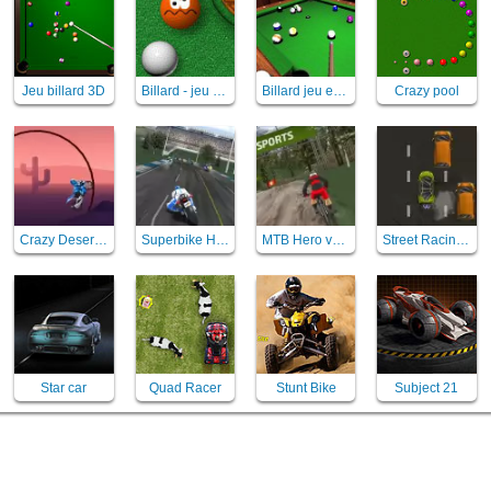
Jeu billard 3D
Billard - jeu hit the looser
Billard jeu en 3D
Crazy pool
Crazy Desert Moto
Superbike Hero
MTB Hero vélo
Street Racing Mania
Star car
Quad Racer
Stunt Bike
Subject 21