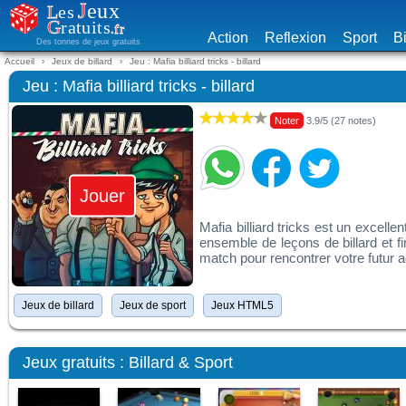
Action
Reflexion
Sport
Bi
Des tonnes de jeux gratuits
Accueil
Jeux de billard
Jeu : Mafia billiard tricks - billard
Jeu : Mafia billiard tricks - billard
Noter
3.9/5 (27 notes)
Jouer
Mafia billiard tricks est un excell
ensemble de leçons de billard et f
match pour rencontrer votre futur a
Jeux de billard
Jeux de sport
Jeux HTML5
Jeux gratuits : Billard & Sport