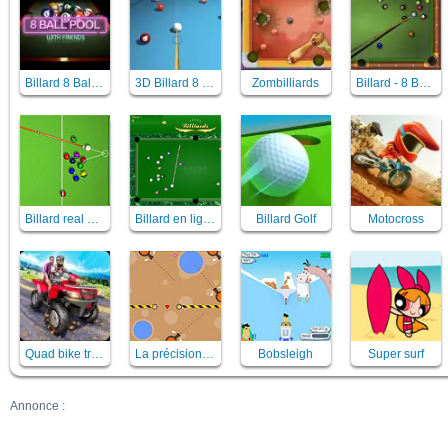
Billard 8 Ball pool with friends
3D Billard 8 ball pool
Zombilliards
Billard - 8 Ball Billiards Classic
Billard real pool
Billard en ligne
Billard Golf
Motocross
Quad bike traffic racing mania
La précision du minigolf
Bobsleigh
Super surf