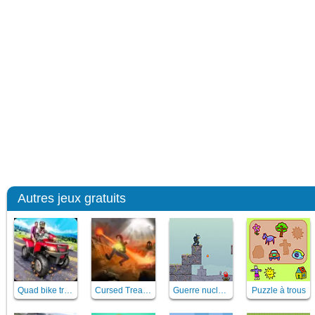
Autres jeux gratuits
Quad bike traffic racing mania
Cursed Treasure
Guerre nucléaire
Puzzle à trous