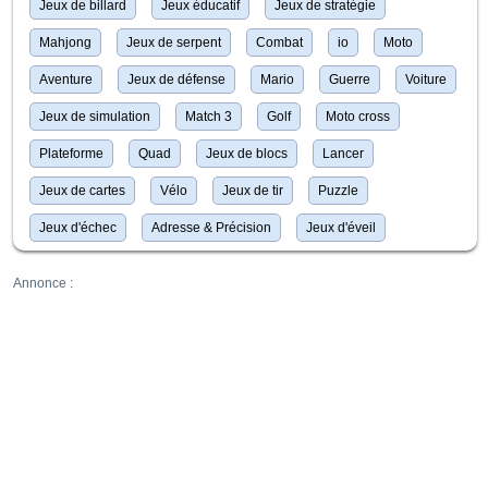
Jeux de billard
Jeux éducatif
Jeux de stratégie
Mahjong
Jeux de serpent
Combat
io
Moto
Aventure
Jeux de défense
Mario
Guerre
Voiture
Jeux de simulation
Match 3
Golf
Moto cross
Plateforme
Quad
Jeux de blocs
Lancer
Jeux de cartes
Vélo
Jeux de tir
Puzzle
Jeux d'échec
Adresse & Précision
Jeux d'éveil