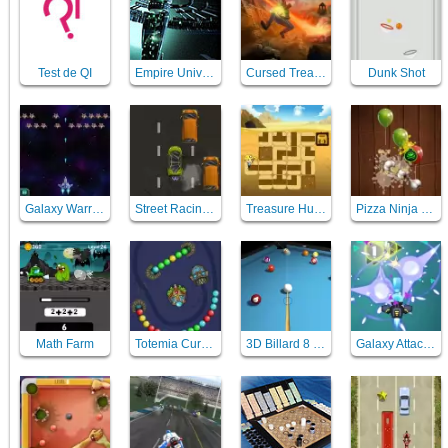
Test de QI
Empire Universe 2
Cursed Treasure
Dunk Shot
Galaxy Warriors
Street Racing Mania
Treasure Hunt Neon
Pizza Ninja Mania
Math Farm
Totemia Cursed Marbles
3D Billard 8 ball pool
Galaxy Attack Virus Shooter