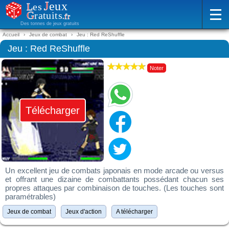
Des tonnes de jeux gratuits
Accueil
Jeux de combat
Jeu : Red ReShuffle
Jeu : Red ReShuffle
Noter
Télécharger
Un excellent jeu de combats japonais en mode arcade ou versus
et offrant une dizaine de combattants possédant chacun ses
propres attaques par combinaison de touches. (Les touches sont
paramétrables)
Jeux de combat
Jeux d'action
A télécharger