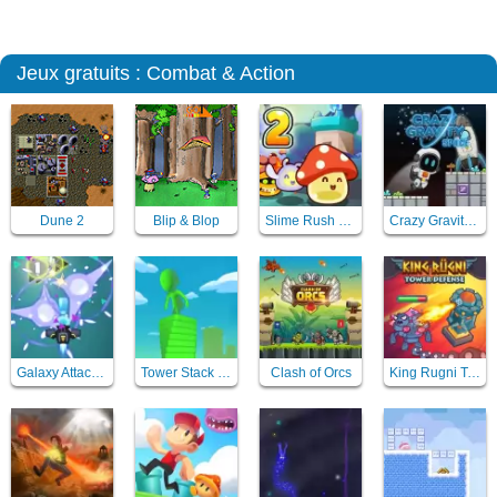
Jeux gratuits : Combat & Action
Dune 2
Blip & Blop
Slime Rush TD 2
Crazy Gravity Space
Galaxy Attack Virus Shooter
Tower Stack Slip
Clash of Orcs
King Rugni Tower Defense