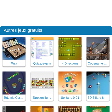
Autres jeux gratuits
Wyx
Quizz, e-qcm
4 Directions
Codename Gordon
Totemia Cursed Marbles
Tarot en ligne
Solitaire 0-21
3D Billard 8 ball pool