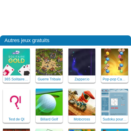
Autres jeux gratuits
365 Solitaire Gold
Guerre Tribale
Zapper.io
Pop-pop Candies
Test de QI
Billard Golf
Motocross
Sudoku pour enfant