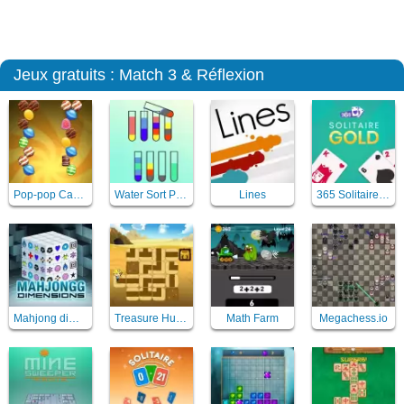
Jeux gratuits : Match 3 & Réflexion
Pop-pop Candies
Water Sort Puzzle
Lines
365 Solitaire Gold
Mahjong dimensions 3D
Treasure Hunt Neon
Math Farm
Megachess.io