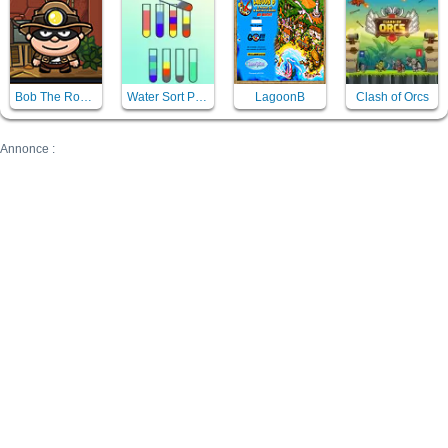
Bob The Robber 5 Temple Adventure
Water Sort Puzzle
LagoonB
Clash of Orcs